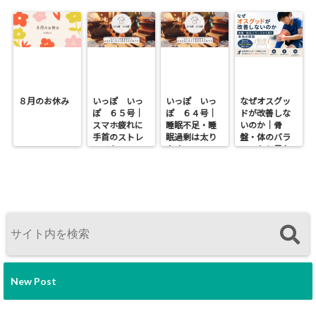
８月のお休み
いっぽ いっ
いっぽ いっ
なぜオスグッ
ぽ ６５号｜
ぽ ６４号｜
ドが改善しな
スマホ疲れに
睡眠不足・睡
いのか｜骨
手首のストレ
眠過剰は太り
盤・体のバラ
ッチを
やすい
ンスから見た
本当の原因
New Post