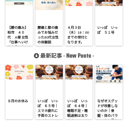
【腰の痛み】
腰痛と膝の痛
４月３日
いっぽ いっ
柏市 ４０
みでお悩みだ
（木）18：00
ぽ ５１号
代 A様 女性
った80代女性
までの受付と
「仕事へいけ
の体験談
なります。
るようになっ
た」
New Posts
最新記事 -
-
８月のお休み
いっぽ いっ
いっぽ いっ
なぜオスグッ
ぽ ６５号｜
ぽ ６４号｜
ドが改善しな
スマホ疲れに
睡眠不足・睡
いのか｜骨
手首のストレ
眠過剰は太り
盤・体のバラ
ッチを
やすい
ンスから見た
本当の原因