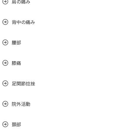
肩の痛み
背中の痛み
腰部
膝痛
足関節捻挫
院外活動
頚部