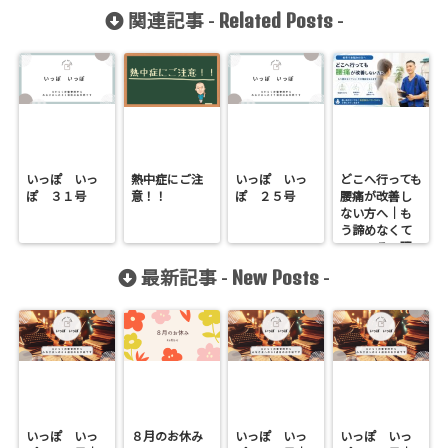
Related Posts
関連記事 -
-
いっぽ いっ
熱中症にご注
いっぽ いっ
どこへ行っても
ぽ ３１号
意！！
ぽ ２５号
腰痛が改善し
ない方へ｜も
う諦めなくて
いい、その理
由を伝えます
New Posts
最新記事 -
-
いっぽ いっ
８月のお休み
いっぽ いっ
いっぽ いっ