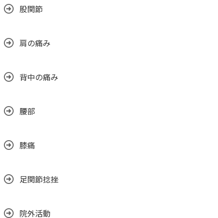
股関節
肩の痛み
背中の痛み
腰部
膝痛
足関節捻挫
院外活動