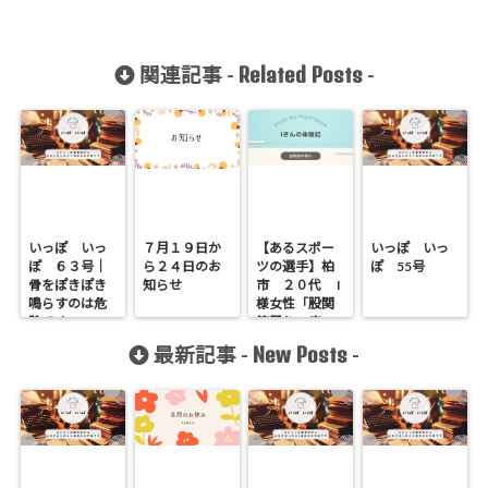
Related Posts
関連記事 -
-
いっぽ いっ
７月１９日か
【あるスポー
いっぽ いっ
ぽ ６３号｜
ら２４日のお
ツの選手】柏
ぽ 55号
骨をぽきぽき
知らせ
市 ２０代 I
鳴らすのは危
様女性「股関
険です
節周りの痛
み」
New Posts
最新記事 -
-