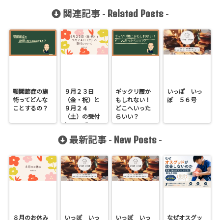
Related Posts
関連記事 -
-
顎関節症の施
９月２３日
ギックリ腰か
いっぽ いっ
術ってどんな
（金・祝）と
もしれない！
ぽ ５６号
ことするの？
９月２４
どこへいった
（土）の受付
らいい？
について
New Posts
最新記事 -
-
８月のお休み
いっぽ いっ
いっぽ いっ
なぜオスグッ