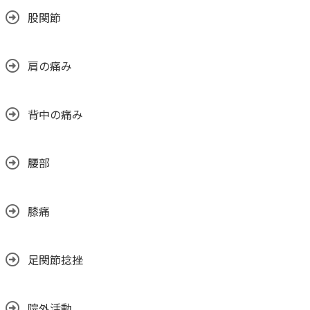
股関節
肩の痛み
背中の痛み
腰部
膝痛
足関節捻挫
院外活動