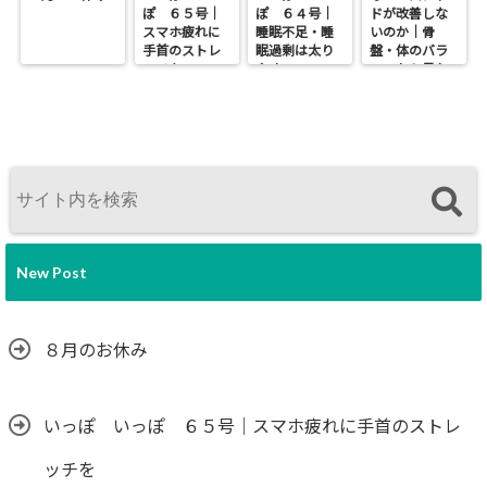
ぽ ６５号｜
ぽ ６４号｜
ドが改善しな
スマホ疲れに
睡眠不足・睡
いのか｜骨
手首のストレ
眠過剰は太り
盤・体のバラ
ッチを
やすい
ンスから見た
本当の原因
New Post
８月のお休み
いっぽ いっぽ ６５号｜スマホ疲れに手首のストレ
ッチを