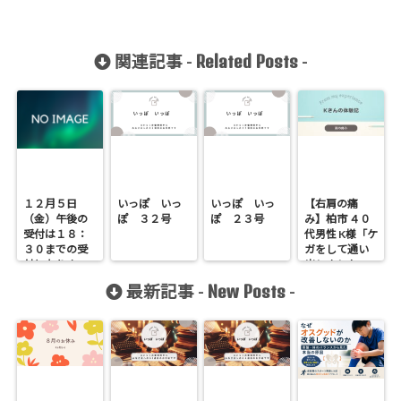
Related Posts
関連記事 -
-
１２月５日
いっぽ いっ
いっぽ いっ
【右肩の痛
（金）午後の
ぽ ３２号
ぽ ２３号
み】柏市 ４０
受付は１８：
代男性 K様「ケ
３０までの受
ガをして通い
付となりま
出しました」
す。
New Posts
最新記事 -
-