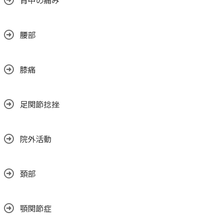
背中の痛み
腰部
膝痛
足関節捻挫
院外活動
頚部
顎関節症