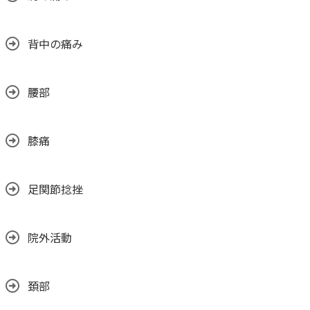
背中の痛み
腰部
膝痛
足関節捻挫
院外活動
頚部