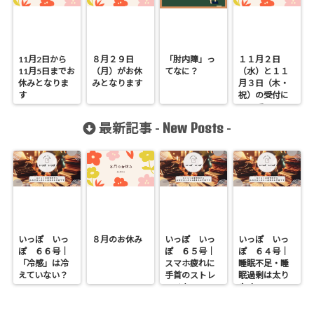
11月2日から
８月２９日
「肘内障」っ
１１月２日
11月5日までお
（月）がお休
てなに？
（水）と１１
休みとなりま
みとなります
月３日（木・
す
祝）の受付に
ついて
New Posts
最新記事 -
-
いっぽ いっ
８月のお休み
いっぽ いっ
いっぽ いっ
ぽ ６６号｜
ぽ ６５号｜
ぽ ６４号｜
「冷感」は冷
スマホ疲れに
睡眠不足・睡
えていない？
手首のストレ
眠過剰は太り
ッチを
やすい